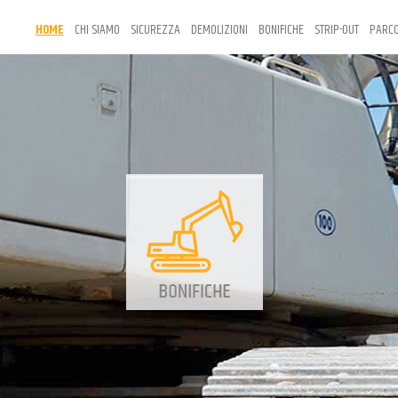
HOME
CHI SIAMO
SICUREZZA
DEMOLIZIONI
BONIFICHE
STRIP-OUT
PARCO